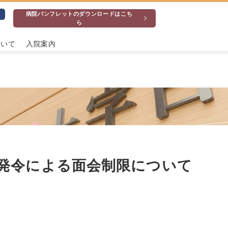
病院パンフレットのダウンロードはこち
ら
ついて
入院案内
て
発令による面会制限について