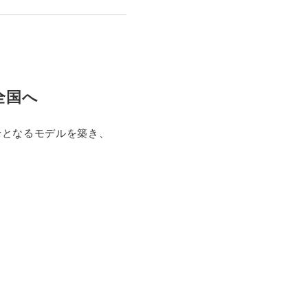
全国へ
せとなるモデルを築き、
。