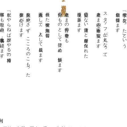
何事にも取り組み、進化・改善し続けます。
「私がやらねば誰がやる」の精神で
挨拶を心がけます。
笑顔を絶やさず、こころのこもった
医療人そして、人として成長します。
優れた技術や知識を習得し、
自分のものとして受け止め、解決します。
患者さまの言外の希望をも
環境を築きます。
妥協のない清潔さと尊厳が保たれた
患者さま中心の医療を実現します。
スタッフが一丸となって、
信頼を獲得します。
「桜十字で良かった」とい
利