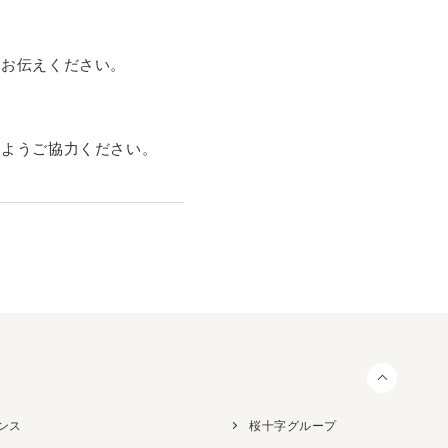
にお伝えください。
いようご協力ください。
ペー
ンス
桜十字グループ