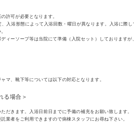
医の許可が必要となります。
定、入浴形態によって入浴回数・曜日が異なりま
す。入浴に際し
い。
ボディーソープ等は当院にて準備
（入院セット）
して
おりますが
ジャマ、靴下等については以下の対応となります。
れる場合＞
いただきます。入浴日前日までに予備の補充をお願い
致します。
委託業者をご利用できますので病棟スタッフにお尋ね下さい。