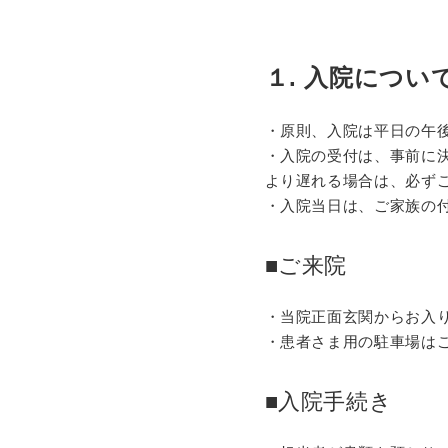
１. 入院につい
・原則、入院は平日の午
・入院の受付は、事前に
より遅れる場合は、必ず
・入院当日は、ご家族の
■ご来院
・当院正面玄関からお入
・
患者
さま用の駐車場は
■入院手続き