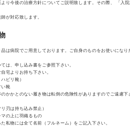
医より今後の治療方針についてご説明致します。その際、
「入院
技師が対応致します。
物
り品は病院でご用意しております。
ご自身のものをお使いになり
いては、申し込み書をご参照下さい。
ご自宅よりお持ち下さい。
リハビリ靴）
すい靴
等のかかとのない履き物は転倒の危険性がありま
すのでご遠慮下
ソリ刃は持ち込み禁止）
ャマの上に羽織るもの
った私物には全て名前（フルネーム）をご記入下さい。