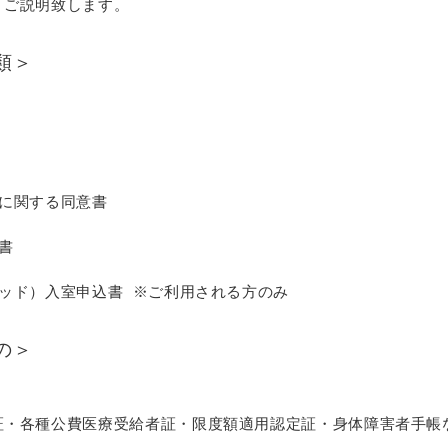
、ご説明致します。
類＞
いに関する同意書
書
ベッド）入室申込書
※ご利用される方のみ
の＞
証・各種公費医療受給者証・限度額適用認定証・
身体障害者手帳