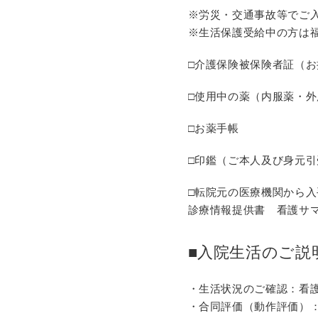
※労災・交通事故等でご
※生活保護受給中の方は
□介護保険被保険者証（
□使用中の薬（内服薬・
□お薬手帳
□印鑑（ご本人及び身元引
□転院元の医療機関から
診療情報提供書 看護サ
■入院生活のご説
・生活状況のご確認：看
・合同評価（動作評価）