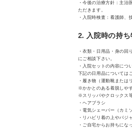
・今後の治療方針：主治
ただきます。
・入院時検査：看護師、
2. 入院時の持ち
・衣類・日用品・身の回
にご相談下さい。
・入院セットの内容につ
下記の日用品については
・履き物（運動靴または
※かかとのある着脱しや
※スリッパやクロックス
・ヘアブラシ
・電気シェーバー（カミ
・リハビリ着の上やパジ
・ご自宅からお持ちにな