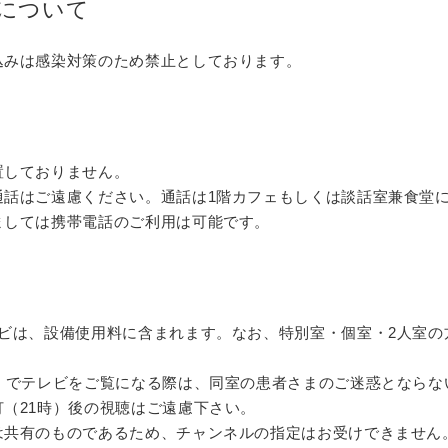
について
込みは感染対策のため禁止としております。
置しておりません。
通話はご遠慮ください。通話は1階カフェもしくは
談話室兼食堂
ましては携帯
電話のご利用は可能です。
レビは、設備使用料に含まれます。
なお、特別室・個室・2人室の
室）でテレビをご覧になる際は、同室の患者さまのご迷惑とならな
灯
（21時）
後の視聴はご遠慮下さい。
は共有のものであるため、チャンネルの指定はお受けできません