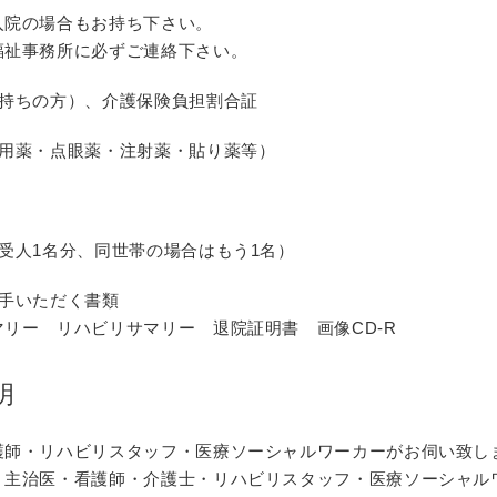
入院の場合もお持ち下さい
。
福祉事務所に必ずご連絡下さい。
お持ちの方）、介護保険負担割合証
外用薬・点眼薬・注射薬・貼り薬等）
受人1名分、同世帯の場合はもう1名）
入手いただく書類
マリー リハビリサマリー 退院証明書
画像CD-R
明
護師・リハビリスタッフ・医療ソーシャルワーカーがお
伺い致し
：主治医・看護師・介護士・リハビリスタッフ・医療ソ
ーシャル