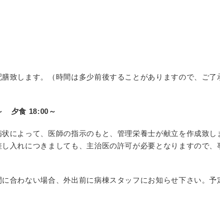
配膳致します。（時間は多少前後することがあります
ので、ご了
～
夕食 18:00～
病状によって、医師の指示のもと、管理栄養士が献立
を作成致し
差し入れにつ
きましても、主治医の許可が必要となりますので、
間に合わない場合、外出前に病棟スタッフにお知
らせ下さい。予